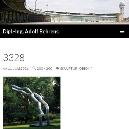
Dipl.-Ing. Adolf Behrens
ZUM
PRIMÄR
INHALT
MENÜ
SPRINGEN
3328
11. JULI 2016
200 × 200
SKULPTUR „ORION“