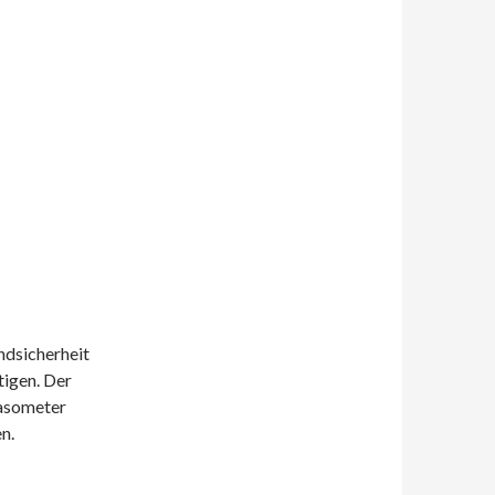
ndsicherheit
igen. Der
Gasometer
n.