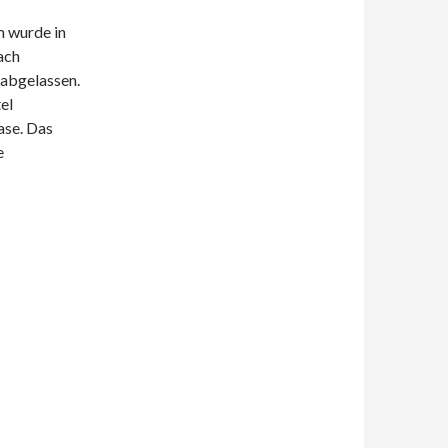
m wurde in
ach
 abgelassen.
el
ase. Das
e